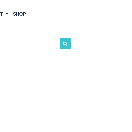
ET
SHOP