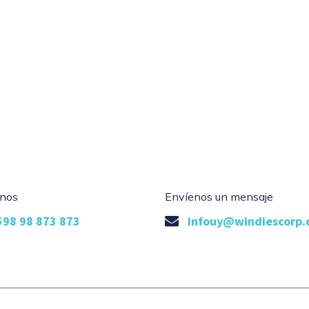
nos
Envíenos un mensaje
598 98 873 873
infouy@windiescorp