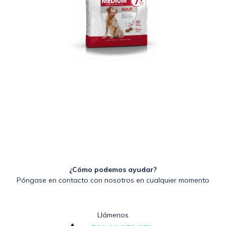
¿Cómo podemos ayudar?
Póngase en contacto con nosotros en cualquier momento
Llámenos