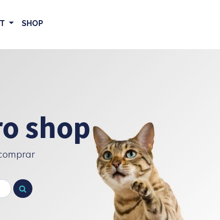
ET
SHOP
ro shop
 comprar