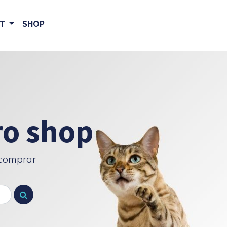
ET
SHOP
ro shop
 comprar