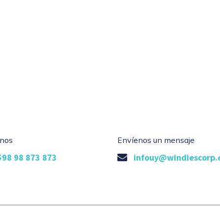
nos
Envíenos un mensaje
598 98 873 873
infouy@windiescorp