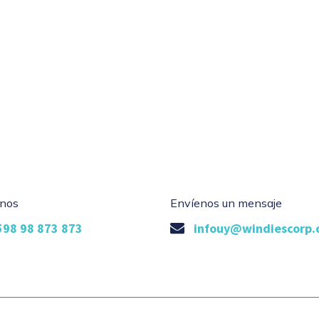
nos
Envíenos un mensaje
598 98 873 873
infouy@windiescorp