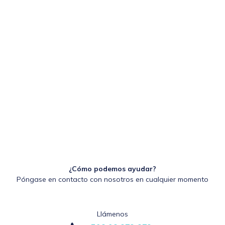
¿Cómo podemos ayudar?
Póngase en contacto con nosotros en cualquier momento
Llámenos