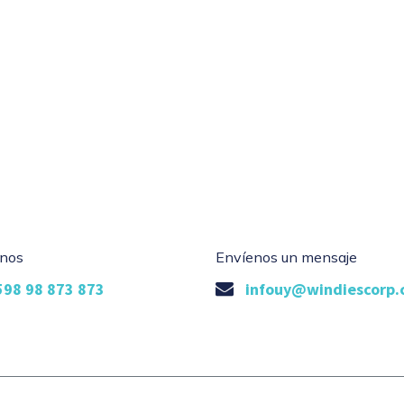
nos
Envíenos un mensaje
598 98 873 873
infouy@windiescorp