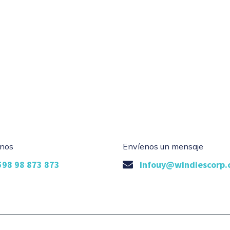
nos
Envíenos un mensaje
598 98 873 873
infouy@windiescorp