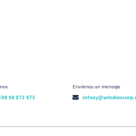
nos
Envíenos un mensaje
598 98 873 873
infouy@windiescorp