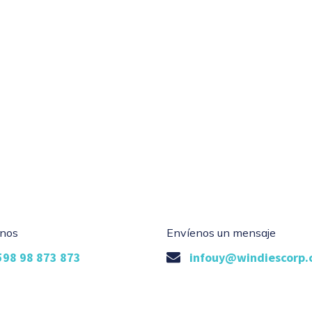
nos
Envíenos un mensaje
598 98 873 873
infouy@windiescorp