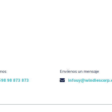
nos
Envíenos un mensaje
598 98 873 873
infouy@windiescorp