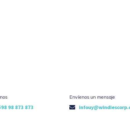
nos
Envíenos un mensaje
598 98 873 873
infouy@windiescorp