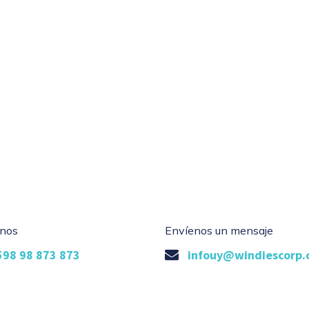
nos
Envíenos un mensaje
598 98 873 873
infouy@windiescorp