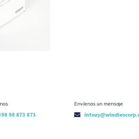
nos
Envíenos un mensaje
598 98 873 873
infouy@windiescorp