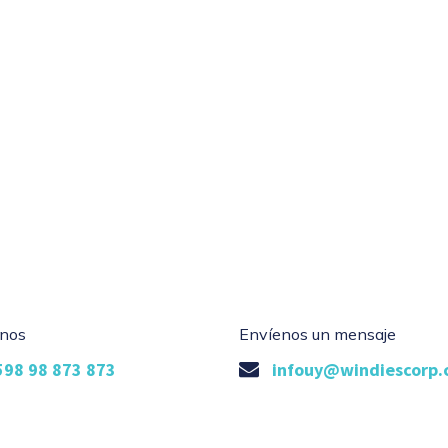
nos
Envíenos un mensaje
598 98 873 873
infouy@windiescorp