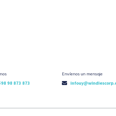
nos
Envíenos un mensaje
598 98 873 873
infouy@windiescorp