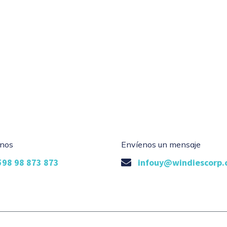
nos
Envíenos un mensaje
598 98 873 873
infouy@windiescorp