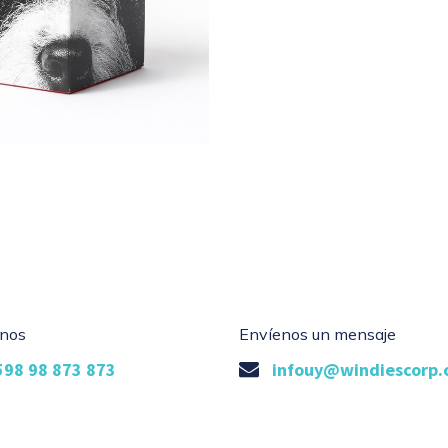
nos
Envíenos un mensaje
598 98 873 873
infouy@windiescorp