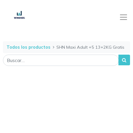
Todos los productos
SHN Maxi Adult +5 13+2KG Gratis