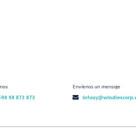
nos
Envíenos un mensaje
598 98 873 873
infouy@windiescorp