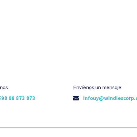
nos
Envíenos un mensaje
598 98 873 873
infouy@windiescorp