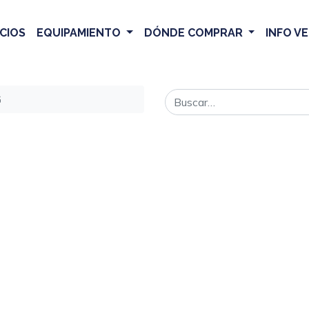
CIOS
EQUIPAMIENTO
DÓNDE COMPRAR
INFO V
G