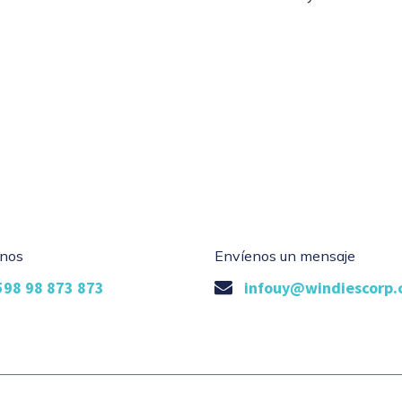
nos
Envíenos un mensaje
598 98 873 873
infouy@windiescorp